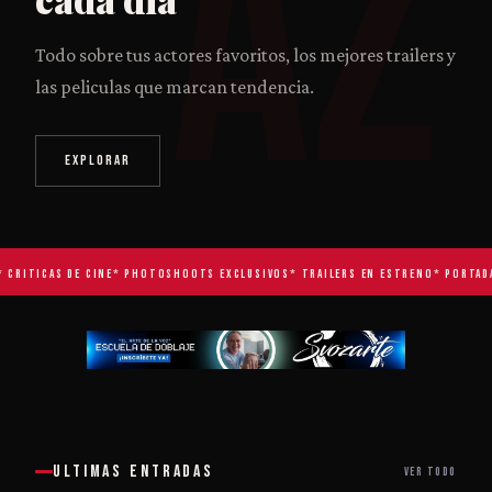
AZ
Todo sobre tus actores favoritos, los mejores trailers y
las peliculas que marcan tendencia.
EXPLORAR
RITICAS DE CINE
* PHOTOSHOOTS EXCLUSIVOS
* TRAILERS EN ESTRENO
* PORTADAS 
ULTIMAS ENTRADAS
VER TODO