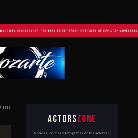
OTS EXCLUSIVOS
* TRAILERS EN ESTRENO
* PORTADAS DE REVISTA
* NOVEDADES TV
R TODO
ACTORS
ZONE
Noticias, criticas y fotografias de tus actores y