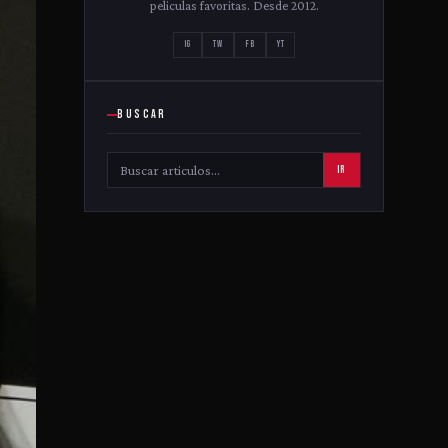
peliculas favoritas. Desde 2012.
IG
TW
FB
YT
BUSCAR
IR