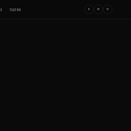
JE
TEATRO
IG
TW
FB