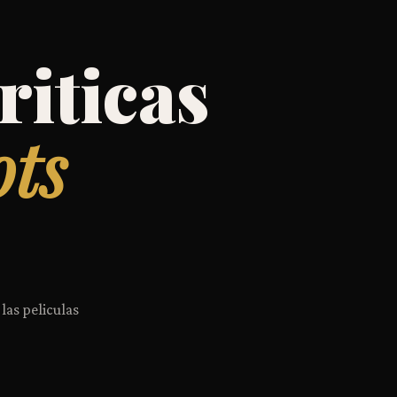
riticas
ots
 las peliculas