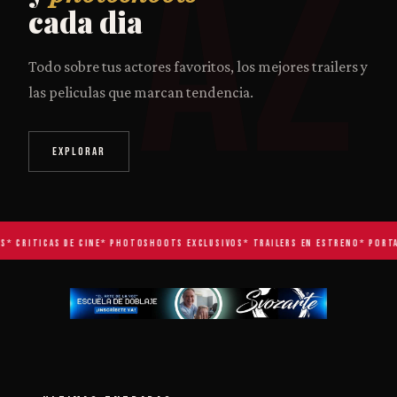
AZ
cada dia
Todo sobre tus actores favoritos, los mejores trailers y
las peliculas que marcan tendencia.
EXPLORAR
* CRITICAS DE CINE
* PHOTOSHOOTS EXCLUSIVOS
* TRAILERS EN ESTRENO
* PORTADA