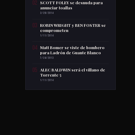
02
SCOTT FOLEY se desnuda para
anunciar toallas
2/26/2014
03
ROBIN WRIGHT y BEN FOSTER se
comprometen
1/11/2014
04
Matt Bomer se viste de bombero
para Ladrón de Guante Blanco
7/24/2013
05
ALEC BALDWIN será el villano de
Torrente 5
1/11/2014