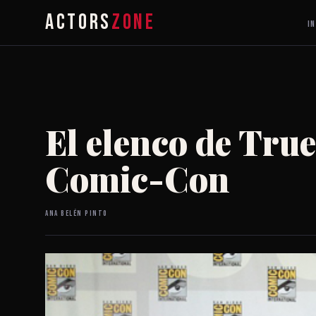
ACTORS
ZONE
IN
El elenco de Tru
Comic-Con
Ana Belén Pinto