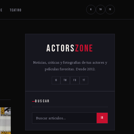
JE
TEATRO
IG
TW
FB
ACTORS
ZONE
Noticias, criticas y fotografias de tus actores y
peliculas favoritas. Desde 2012.
IG
TW
FB
YT
BUSCAR
IR