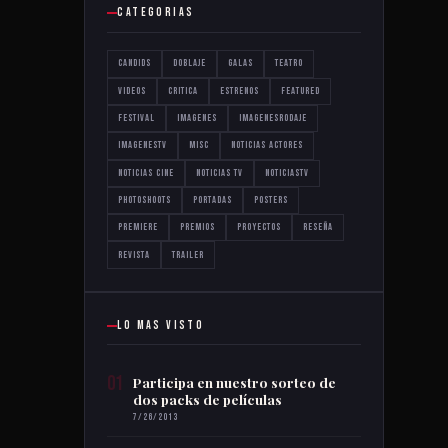
CATEGORIAS
Candids
Doblaje
Galas
Teatro
Videos
critica
estrenos
featured
festival
imagenes
imagenesrodaje
imagenestv
misc
noticias actores
noticias cine
noticias tv
noticiastv
photoshoots
portadas
posters
premiere
premios
proyectos
reseña
revista
trailer
LO MAS VISTO
01
Participa en nuestro sorteo de
dos packs de películas
7/26/2013