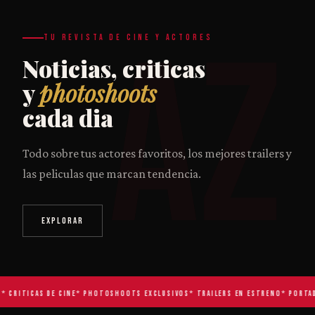
AZ
TU REVISTA DE CINE Y ACTORES
Noticias, criticas
y
photoshoots
cada dia
Todo sobre tus actores favoritos, los mejores trailers y
las peliculas que marcan tendencia.
EXPLORAR
 CRITICAS DE CINE
* PHOTOSHOOTS EXCLUSIVOS
* TRAILERS EN ESTRENO
* PORTADA