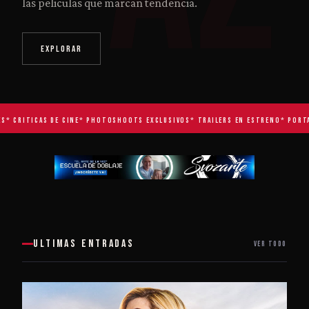
las peliculas que marcan tendencia.
EXPLORAR
* CRITICAS DE CINE
* PHOTOSHOOTS EXCLUSIVOS
* TRAILERS EN ESTRENO
* PORTAD
ULTIMAS ENTRADAS
VER TODO