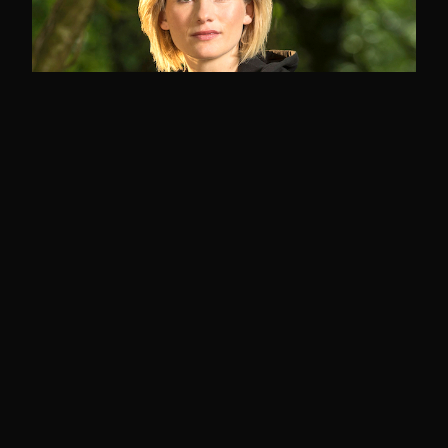
JODIE WHITTAKER será El Doctor número
13 en Doctor Who
Ana Belén Pinto
MAS ENTRADAS