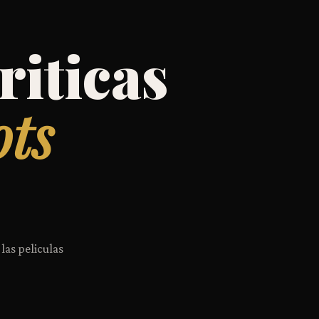
riticas
ots
 las peliculas