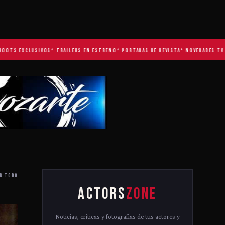
 EXCLUSIVOS
* TRAILERS EN ESTRENO
* PORTADAS DE REVISTA
* NOVEDADES TV
R TODO
ACTORS
ZONE
Noticias, criticas y fotografias de tus actores y