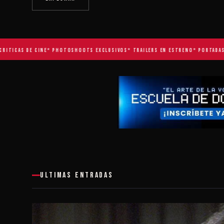
CAS DE CINE
* PHOTOSHOOTS EXCLUSIVOS
* TRAILERS EN ESTRENO
* PORTADAS DE R
ULTIMAS ENTRADAS