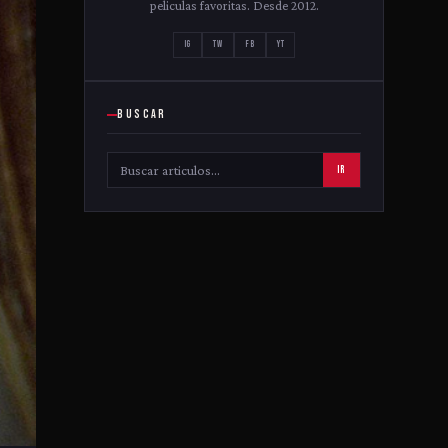
peliculas favoritas. Desde 2012.
IG
TW
FB
YT
BUSCAR
IR