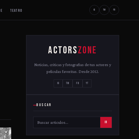
JE
TEATRO
IG
TW
FB
ACTORS
ZONE
Noticias, criticas y fotografias de tus actores y
peliculas favoritas. Desde 2012.
IG
TW
FB
YT
BUSCAR
IR