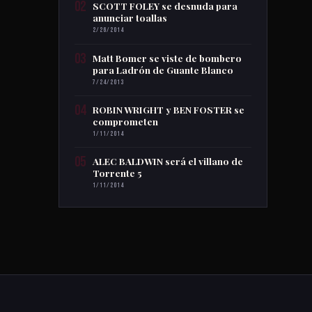
02
SCOTT FOLEY se desnuda para
anunciar toallas
2/26/2014
03
Matt Bomer se viste de bombero
para Ladrón de Guante Blanco
7/24/2013
04
ROBIN WRIGHT y BEN FOSTER se
comprometen
1/11/2014
05
ALEC BALDWIN será el villano de
Torrente 5
1/11/2014