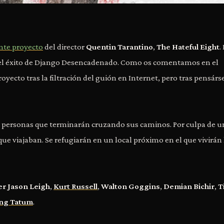
nte proyecto
del director
Quentin Tarantino
,
The Hateful Eight
.
 del éxito de Django Desencadenado. Como os comentamos en el
royecto tras la filtración del guión en Internet, pero tras pensárs
as personas que terminarán cruzando sus caminos. Por culpa de u
ue viajaban. Se refugiarán en un local próximo en el que vivirán 
fer Jason Leigh
,
Kurt Russell
,
Walton Goggins
,
Demian Bichir
,
T
ng Tatum
.