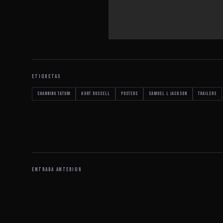
ETIQUETAS
Channing Tatum
Kurt Russell
posters
Samuel L Jackson
trailers
ENTRADA ANTERIOR