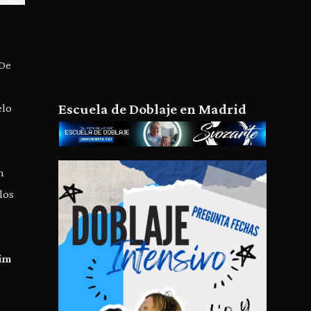
 De
Escuela de Doblaje en Madrid
elo
n
los
im