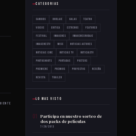
CATEGORIAS
Candids
Doblaje
Galas
Teatro
Videos
critica
estrenos
featured
festival
imagenes
imagenesrodaje
imagenestv
misc
noticias actores
noticias cine
noticias tv
noticiastv
photoshoots
portadas
posters
premiere
premios
proyectos
reseña
revista
trailer
LO MAS VISTO
UIENTE
01
Participa en nuestro sorteo de
dos packs de películas
7/26/2013