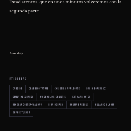
Estad atentos, que en unos minutos volveremos con la
segunda parte.
Fotos: Getty
ETIQUETAS
Candids
Channing Tatum
Christina Applegate
David Boreanaz
Emily Deschanel
Gwendoline Christie
Kit Harrington
Nikolaj Coster-Waldau
Nina Dobrev
Norman Reedus
Orlando Bloom
Sophie Turner