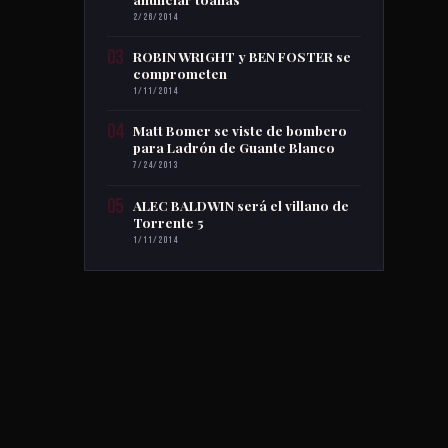
2/26/2014
03
ROBIN WRIGHT y BEN FOSTER se
comprometen
1/11/2014
04
Matt Bomer se viste de bombero
para Ladrón de Guante Blanco
7/24/2013
05
ALEC BALDWIN será el villano de
Torrente 5
1/11/2014