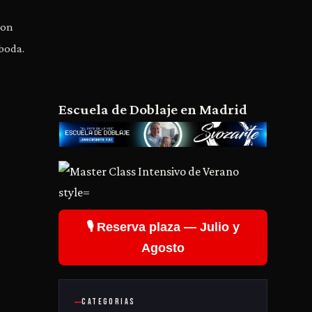
ron
boda.
Escuela de Doblaje en Madrid
🎙️ Reserva plaza — Julio y
Agosto
CATEGORIAS