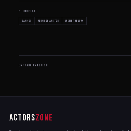
ETIQUETAS
Candids
Jennifer Aniston
Justin Theroux
ENTRADA ANTERIOR
ACTORS
ZONE