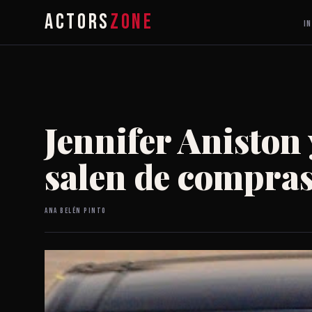
ACTORS
ZONE
IN
Jennifer Aniston
salen de compras
Ana Belén Pinto