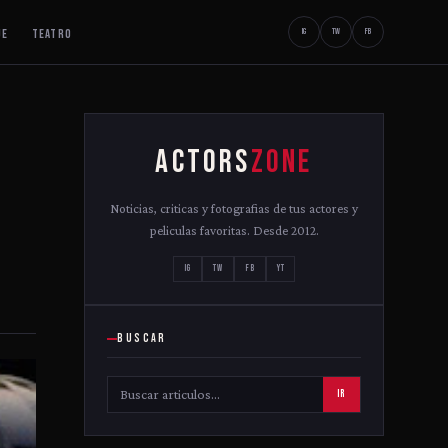
JE
TEATRO
IG
TW
FB
ACTORS
ZONE
Noticias, criticas y fotografias de tus actores y
peliculas favoritas. Desde 2012.
IG
TW
FB
YT
BUSCAR
IR