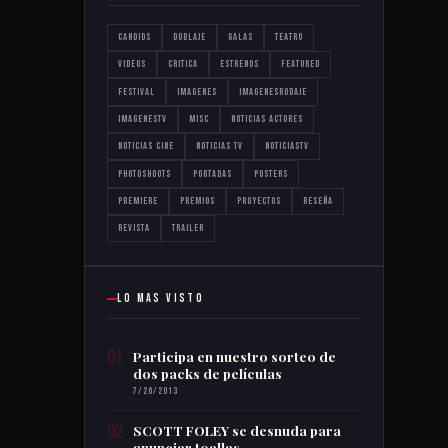
Candids
Doblaje
Galas
Teatro
Videos
critica
estrenos
featured
festival
imagenes
imagenesrodaje
imagenestv
misc
noticias actores
noticias cine
noticias tv
noticiastv
photoshoots
portadas
posters
premiere
premios
proyectos
reseña
revista
trailer
LO MAS VISTO
01
Participa en nuestro sorteo de
dos packs de películas
7/26/2013
02
SCOTT FOLEY se desnuda para
anunciar toallas