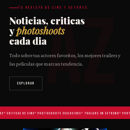
AZ
TU REVISTA DE CINE Y ACTORES
Noticias, criticas
y
photoshoots
cada dia
Todo sobre tus actores favoritos, los mejores trailers y
las peliculas que marcan tendencia.
EXPLORAR
S
* CRITICAS DE CINE
* PHOTOSHOOTS EXCLUSIVOS
* TRAILERS EN ESTRENO
* PORTA