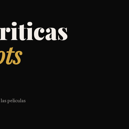
riticas
ots
 las peliculas