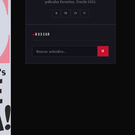
peliculas favoritas. Desde 2012.
IG
TW
FB
YT
BUSCAR
IR