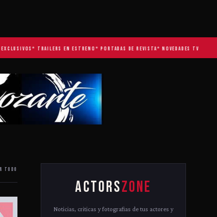
USIVOS
* TRAILERS EN ESTRENO
* PORTADAS DE REVISTA
* NOVEDADES TV
R TODO
ACTORS
ZONE
Noticias, criticas y fotografias de tus actores y