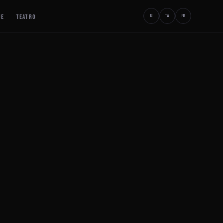
JE
TEATRO
IG
TW
FB