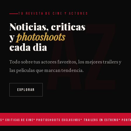
AZ
TU REVISTA DE CINE Y ACTORES
Noticias, criticas
y
photoshoots
cada dia
Todo sobre tus actores favoritos, los mejores trailers y
las peliculas que marcan tendencia.
EXPLORAR
* CRITICAS DE CINE
* PHOTOSHOOTS EXCLUSIVOS
* TRAILERS EN ESTRENO
* PORTAD