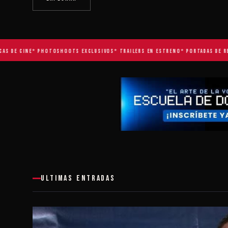
DE CINE
* PHOTOSHOOTS EXCLUSIVOS
* TRAILERS EN ESTRENO
* PORTADAS DE REVIS
ULTIMAS ENTRADAS