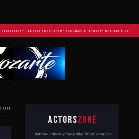
LUSIVOS
* TRAILERS EN ESTRENO
* PORTADAS DE REVISTA
* NOVEDADES TV
R TODO
ACTORS
ZONE
Noticias, criticas y fotografias de tus actores y