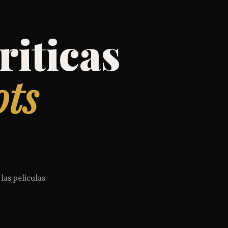
riticas
ots
 las peliculas