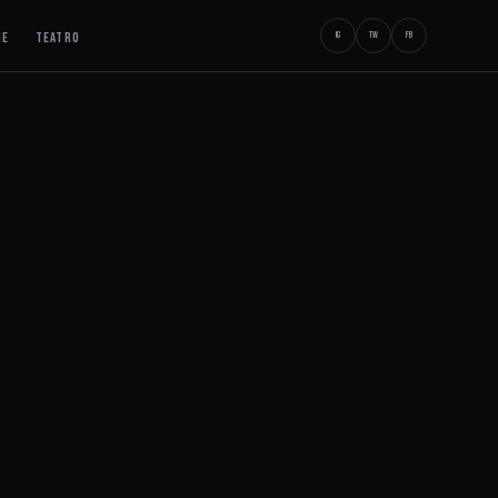
JE
TEATRO
IG
TW
FB