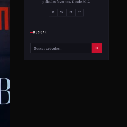
peliculas favoritas. Desde 2012.
IG
TW
FB
YT
BUSCAR
IR