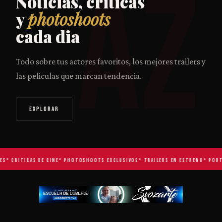
AZ
Noticias, criticas
y
photoshoots
cada dia
Todo sobre tus actores favoritos, los mejores trailers y
las peliculas que marcan tendencia.
EXPLORAR
S
* CRITICAS DE CINE
* PHOTOSHOOTS EXCLUSIVOS
* TRAILERS EN ESTRENO
* PORTA