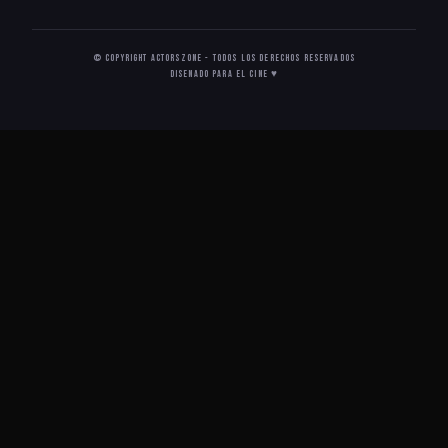
© Copyright ActorsZone - Todos los derechos reservados
Disenado para el cine ♥