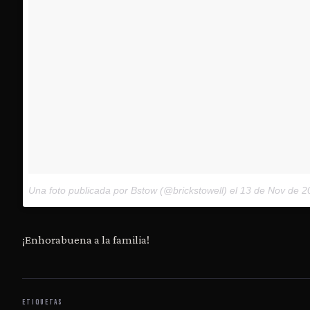
Una foto publicada por Bstow (@brickstowell) el
13 de Nov de 20
¡Enhorabuena a la familia!
ETIQUETAS