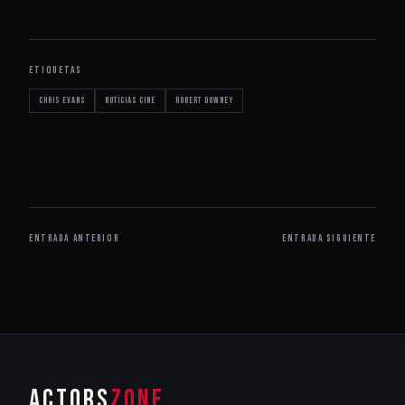
ETIQUETAS
Chris Evans
noticias cine
Robert Downey
ENTRADA ANTERIOR
ENTRADA SIGUIENTE
ACTORS
ZONE