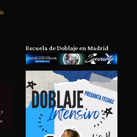
ie
Escuela de Doblaje en Madrid
 y
or