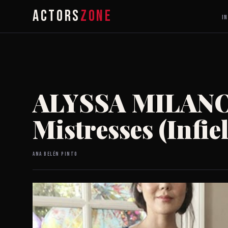
ACTORS
ZONE
IN
ALYSSA MILANO
Mistresses (Infiel
Ana Belén Pinto