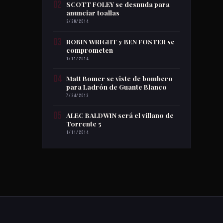
02
SCOTT FOLEY se desnuda para
anunciar toallas
2/26/2014
03
ROBIN WRIGHT y BEN FOSTER se
comprometen
1/11/2014
04
Matt Bomer se viste de bombero
para Ladrón de Guante Blanco
7/24/2013
05
ALEC BALDWIN será el villano de
Torrente 5
1/11/2014