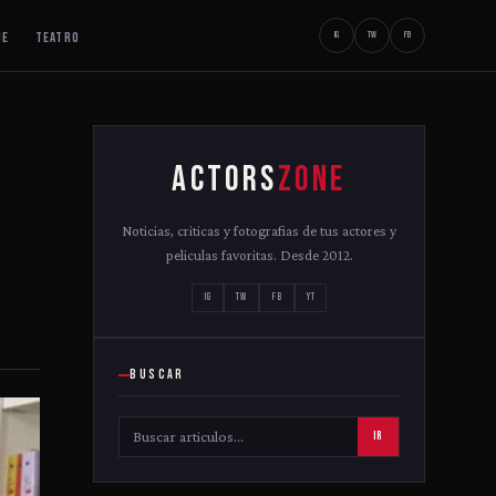
JE
TEATRO
IG
TW
FB
ACTORS
ZONE
Noticias, criticas y fotografias de tus actores y
peliculas favoritas. Desde 2012.
IG
TW
FB
YT
BUSCAR
IR