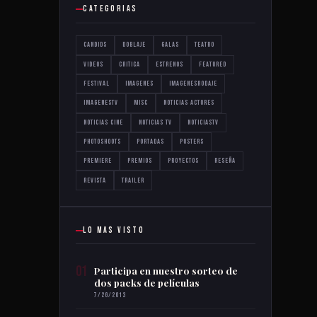
CATEGORIAS
Candids
Doblaje
Galas
Teatro
Videos
critica
estrenos
featured
festival
imagenes
imagenesrodaje
imagenestv
misc
noticias actores
noticias cine
noticias tv
noticiastv
photoshoots
portadas
posters
premiere
premios
proyectos
reseña
revista
trailer
LO MAS VISTO
01
Participa en nuestro sorteo de
dos packs de películas
7/26/2013