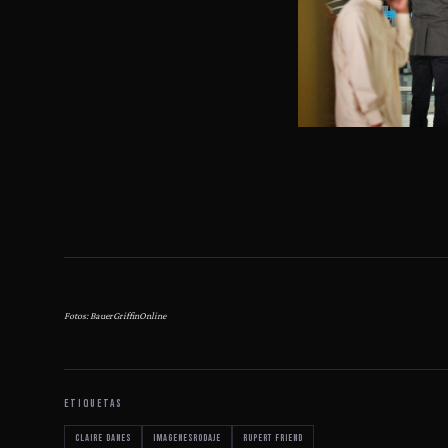
Fotos: BauerGriffinOnline
ETIQUETAS
Claire Danes
imagenesrodaje
Rupert Friend