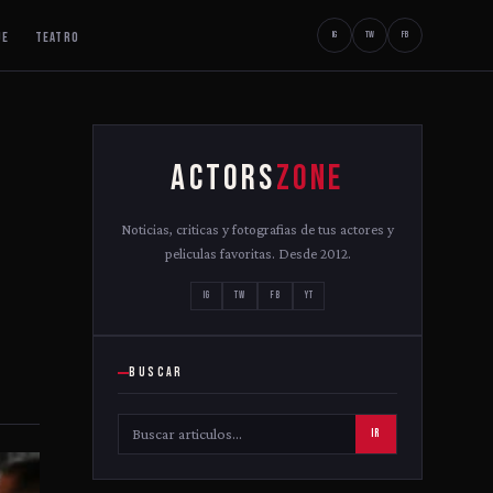
JE
TEATRO
IG
TW
FB
ACTORS
ZONE
Noticias, criticas y fotografias de tus actores y
peliculas favoritas. Desde 2012.
IG
TW
FB
YT
BUSCAR
IR