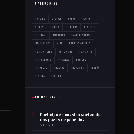
CATEGORIAS
Candids
Doblaje
Galas
Teatro
Videos
critica
estrenos
featured
festival
imagenes
imagenesrodaje
imagenestv
misc
noticias actores
noticias cine
noticias tv
noticiastv
photoshoots
portadas
posters
premiere
premios
proyectos
reseña
revista
trailer
LO MAS VISTO
01
Participa en nuestro sorteo de
dos packs de películas
7/26/2013