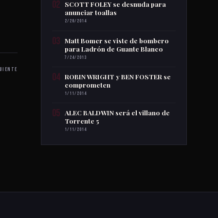
02
SCOTT FOLEY se desnuda para
anunciar toallas
2/26/2014
03
Matt Bomer se viste de bombero
para Ladrón de Guante Blanco
7/24/2013
UIENTE
04
ROBIN WRIGHT y BEN FOSTER se
comprometen
1/11/2014
05
ALEC BALDWIN será el villano de
Torrente 5
1/11/2014