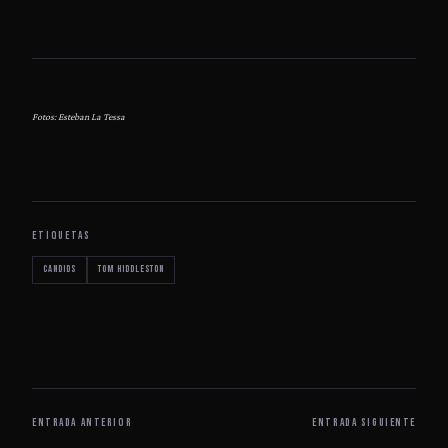
Fotos: Esteban La Tessa
ETIQUETAS
Candids
Tom Hiddleston
ENTRADA ANTERIOR
ENTRADA SIGUIENTE