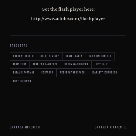
Get the flash player here:
http://www.adobe.com/flashplayer
ETIQUETAS
Andrew Lincoln
Chloe Sevigny
Claire Danes
Ian Somerhalder
Idris Elba
Jennifer Lawrence
Kerry Washington
Lucy Hale
Natalie Portman
portadas
Reese Witherspoon
Scarlett Johansson
Tony Goldwyn
ENTRADA ANTERIOR
ENTRADA SIGUIENTE