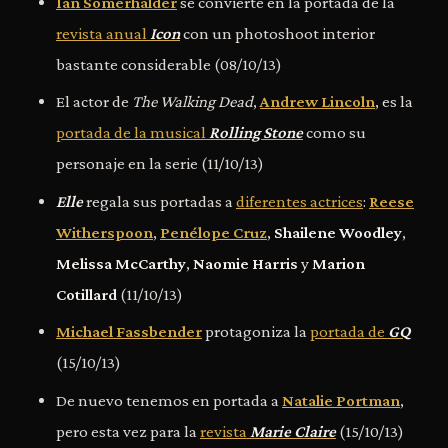
Ian Somerhalder
se convierte en la portada de la
revista anual
Icon
con un photoshoot interior
bastante considerable (08/10/13)
El actor de
The Walking Dead
,
Andrew Lincoln
, es la
portada de la musical
Rolling Stone
como su
personaje en la serie (11/10/13)
Elle
regala sus portadas a
diferentes actrices
:
Reese
Witherspoon
,
Penélope Cruz
,
Shailene Woodley
,
Melissa McCarthy
,
Naomie Harris
y
Marion
Cotillard
(11/10/13)
Michael Fassbender
protagoniza la
portada de
GQ
(15/10/13)
De nuevo tenemos en portada a
Natalie Portman
,
pero esta vez para la
revista
Marie Claire
(15/10/13)