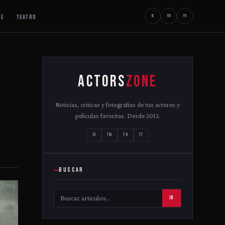
JE
TEATRO
IG
TW
FB
ACTORS
ZONE
Noticias, criticas y fotografias de tus actores y
peliculas favoritas. Desde 2012.
IG
TW
FB
YT
BUSCAR
IR