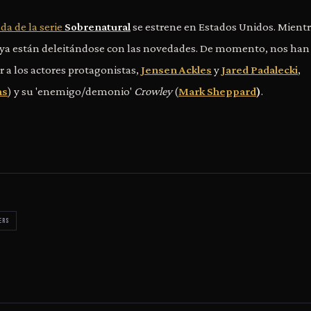
a de la serie
Sobrenatural
se estrene en Estados Unidos. Mient
í ya están deleitándose con las novedades. De momento, nos han
r a los actores protagonistas,
Jensen Ackles
y
Jared Padalecki
,
ns
) y su 'enemigo/demonio'
Crowley
(
Mark Sheppard
)
.
ers