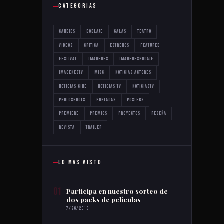
CATEGORIAS
Candids
Doblaje
Galas
Teatro
Videos
critica
estrenos
featured
festival
imagenes
imagenesrodaje
imagenestv
misc
noticias actores
noticias cine
noticias tv
noticiastv
photoshoots
portadas
posters
premiere
premios
proyectos
reseña
revista
trailer
LO MAS VISTO
01
Participa en nuestro sorteo de
dos packs de películas
7/26/2013