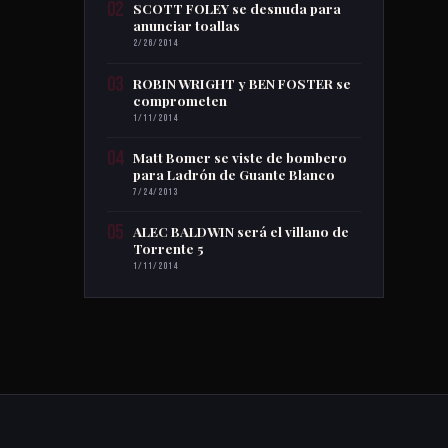
02
SCOTT FOLEY se desnuda para
anunciar toallas
2/26/2014
03
ROBIN WRIGHT y BEN FOSTER se
comprometen
1/11/2014
04
Matt Bomer se viste de bombero
para Ladrón de Guante Blanco
7/24/2013
05
ALEC BALDWIN será el villano de
Torrente 5
1/11/2014