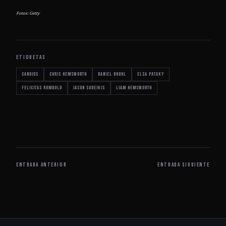
Fotos: Getty
ETIQUETAS
Candids
Chris Hemsworth
Daniel Bruhl
Elsa Pataky
Felicitas Rombold
Jason Sudeikis
Liam Hemsworth
ENTRADA ANTERIOR
ENTRADA SIGUIENTE