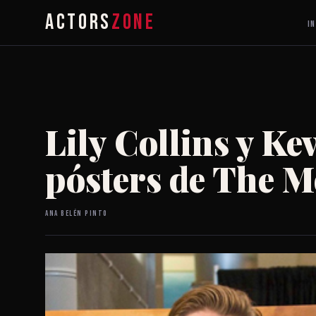
ACTORS
ZONE
IN
Lily Collins y Ke
pósters de The M
Ana Belén Pinto