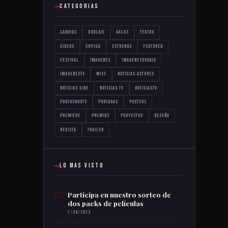
CATEGORIAS
Candids
Doblaje
Galas
Teatro
Videos
critica
estrenos
featured
festival
imagenes
imagenesrodaje
imagenestv
misc
noticias actores
noticias cine
noticias tv
noticiastv
photoshoots
portadas
posters
premiere
premios
proyectos
reseña
revista
trailer
LO MAS VISTO
01
Participa en nuestro sorteo de
dos packs de películas
7/26/2013