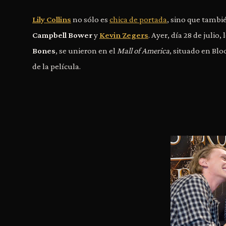
Lily Collins
no sólo es
chica de portada
, sino que tamb
Campbell Bower
y
Kevin Zegers
. Ayer, día 28 de julio
Bones
, se unieron en el
Mall of America
, situado en Bl
de la película.