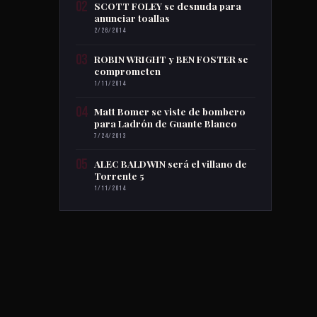
02
SCOTT FOLEY se desnuda para
anunciar toallas
2/26/2014
03
ROBIN WRIGHT y BEN FOSTER se
comprometen
1/11/2014
04
Matt Bomer se viste de bombero
para Ladrón de Guante Blanco
7/24/2013
05
ALEC BALDWIN será el villano de
Torrente 5
1/11/2014