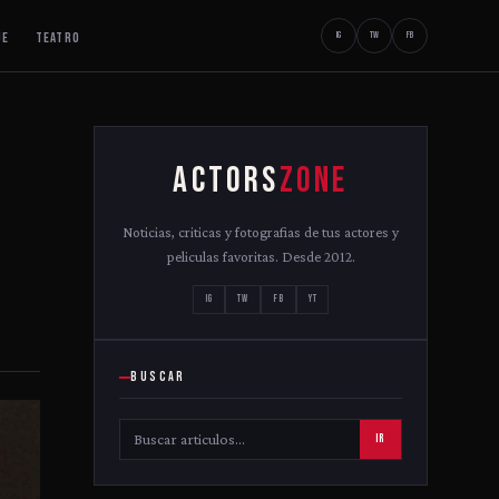
JE
TEATRO
IG
TW
FB
ACTORS
ZONE
Noticias, criticas y fotografias de tus actores y
peliculas favoritas. Desde 2012.
IG
TW
FB
YT
BUSCAR
IR