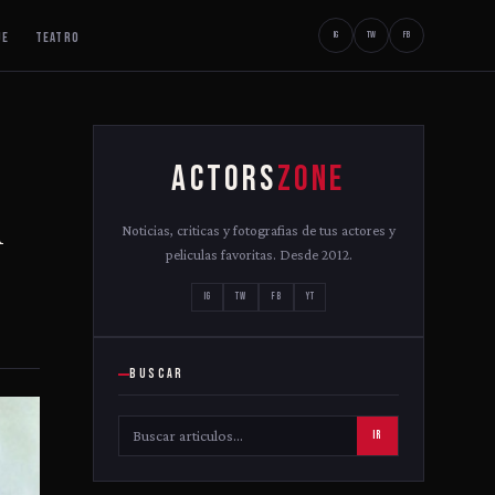
JE
TEATRO
IG
TW
FB
ACTORS
ZONE
n
Noticias, criticas y fotografias de tus actores y
peliculas favoritas. Desde 2012.
IG
TW
FB
YT
BUSCAR
IR