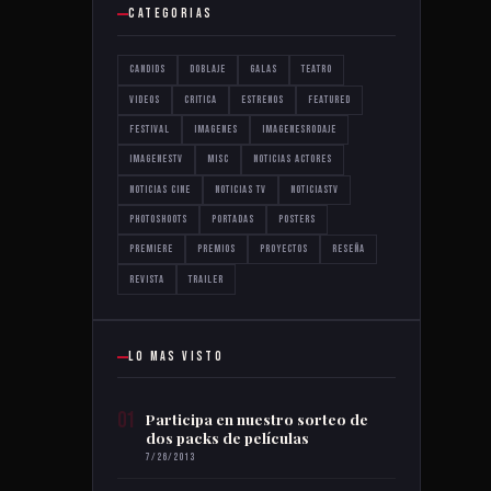
CATEGORIAS
Candids
Doblaje
Galas
Teatro
Videos
critica
estrenos
featured
festival
imagenes
imagenesrodaje
imagenestv
misc
noticias actores
noticias cine
noticias tv
noticiastv
photoshoots
portadas
posters
premiere
premios
proyectos
reseña
revista
trailer
LO MAS VISTO
01
Participa en nuestro sorteo de
dos packs de películas
7/26/2013