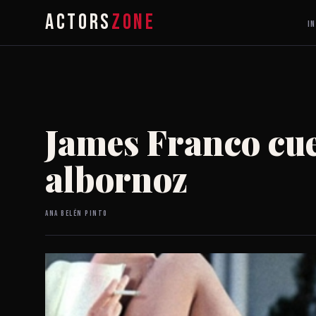
ACTORS
ZONE
IN
James Franco cue
albornoz
Ana Belén Pinto