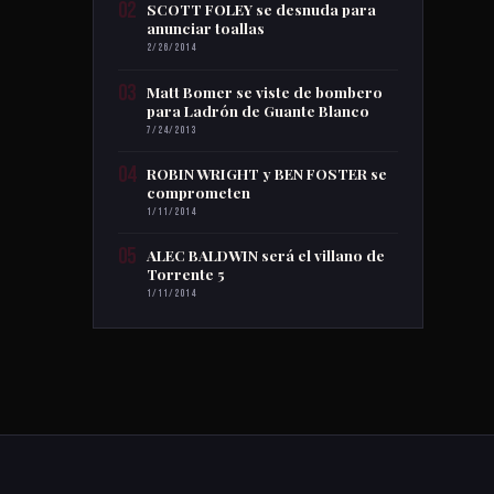
02
SCOTT FOLEY se desnuda para
anunciar toallas
2/26/2014
03
Matt Bomer se viste de bombero
para Ladrón de Guante Blanco
7/24/2013
04
ROBIN WRIGHT y BEN FOSTER se
comprometen
1/11/2014
05
ALEC BALDWIN será el villano de
Torrente 5
1/11/2014