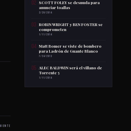
02
SCOTT FOLEY se desnuda para
anunciar toallas
2/26/2014
03
ROBIN WRIGHT y BEN FOSTER se
comprometen
1/11/2014
04
Matt Bomer se viste de bombero
para Ladrón de Guante Blanco
7/24/2013
05
ALEC BALDWIN será el villano de
Torrente 5
1/11/2014
UIENTE