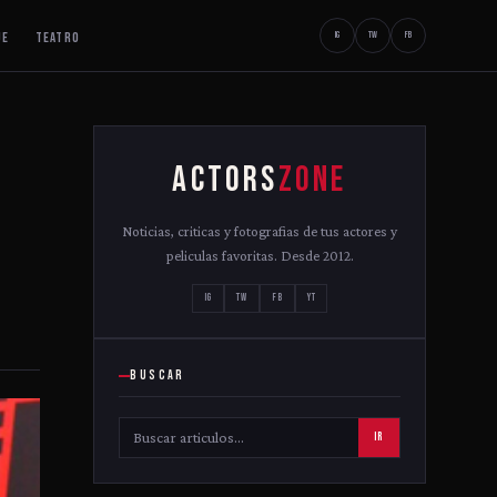
JE
TEATRO
IG
TW
FB
ACTORS
ZONE
Noticias, criticas y fotografias de tus actores y
peliculas favoritas. Desde 2012.
IG
TW
FB
YT
BUSCAR
IR