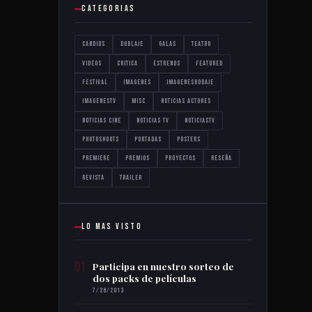
CATEGORIAS
Candids
Doblaje
Galas
Teatro
Videos
critica
estrenos
featured
festival
imagenes
imagenesrodaje
imagenestv
misc
noticias actores
noticias cine
noticias tv
noticiastv
photoshoots
portadas
posters
premiere
premios
proyectos
reseña
revista
trailer
LO MAS VISTO
01
Participa en nuestro sorteo de
dos packs de películas
7/26/2013