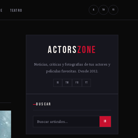
JE
TEATRO
IG
TW
FB
ACTORS
ZONE
Noticias, criticas y fotografias de tus actores y
peliculas favoritas. Desde 2012.
IG
TW
FB
YT
BUSCAR
IR