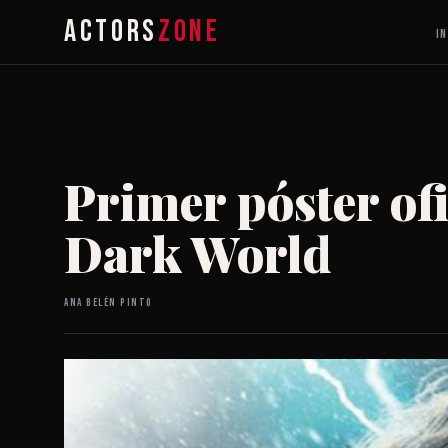
ACTORS
ZONE
IN
Primer póster of
Dark World
Ana Belén Pinto