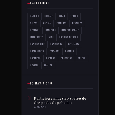
CATEGORIAS
Candids
Doblaje
Galas
Teatro
Videos
critica
estrenos
featured
festival
imagenes
imagenesrodaje
imagenestv
misc
noticias actores
noticias cine
noticias tv
noticiastv
photoshoots
portadas
posters
premiere
premios
proyectos
reseña
revista
trailer
LO MAS VISTO
01
Participa en nuestro sorteo de
dos packs de películas
7/26/2013