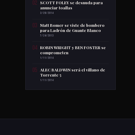
02
SCOTT FOLEY se desnuda para
anunciar toallas
2/26/2014
03
Matt Bomer se viste de bombero
para Ladrón de Guante Blanco
7/24/2013
04
ROBIN WRIGHT y BEN FOSTER se
comprometen
1/11/2014
05
ALEC BALDWIN será el villano de
Torrente 5
1/11/2014