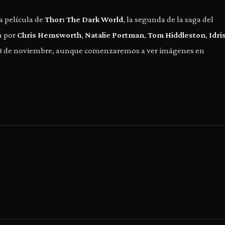
a película de
Thor: The Dark World
, la segunda de la saga del
a por
Chris Hemsworth
,
Natalie Portman
,
Tom Hiddleston
,
Idri
el 8 de noviembre, aunque comenzaremos a ver imágenes en