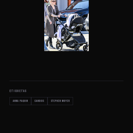
ETIQUETAS
Anna Paquin
Candids
Stephen Moyer