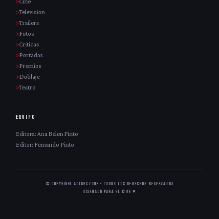
Cine
Television
Trailers
Fotos
Criticas
Portadas
Premios
Doblaje
Teatro
EQUIPO
Editora: Ana Belen Pinto
Editor: Fernando Pinto
© Copyright ActorsZone - Todos los derechos reservados
Disenado para el cine ♥