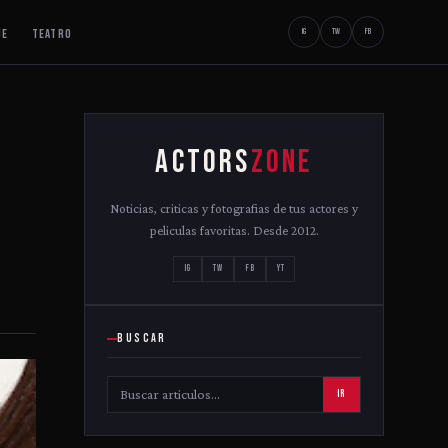
JE
TEATRO
IG
TW
FB
ACTORS
ZONE
Noticias, criticas y fotografias de tus actores y
peliculas favoritas. Desde 2012.
IG
TW
FB
YT
BUSCAR
IR