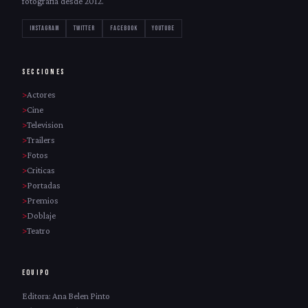
fotografia desde 2012.
INSTAGRAM
TWITTER
FACEBOOK
YOUTUBE
SECCIONES
Actores
Cine
Television
Trailers
Fotos
Criticas
Portadas
Premios
Doblaje
Teatro
EQUIPO
Editora: Ana Belen Pinto