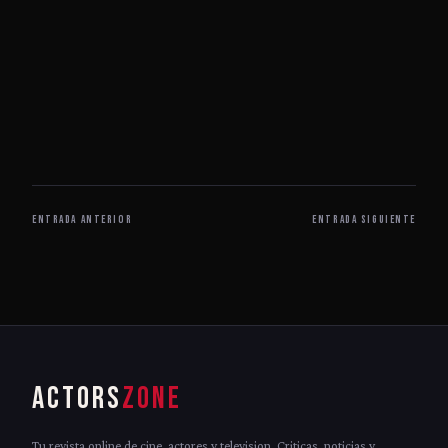
ENTRADA ANTERIOR
ENTRADA SIGUIENTE
ACTORS
ZONE
Tu revista online de cine, actores y television. Criticas, noticias y