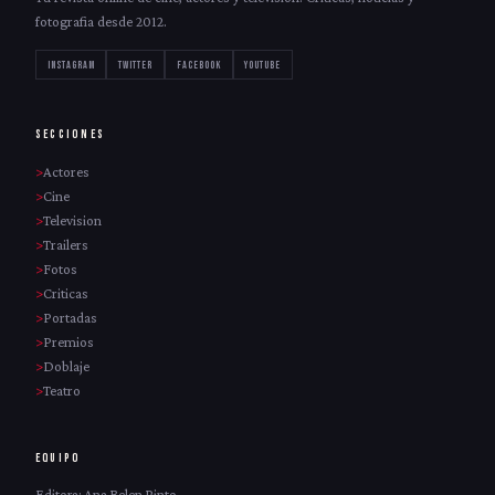
fotografia desde 2012.
INSTAGRAM
TWITTER
FACEBOOK
YOUTUBE
SECCIONES
Actores
Cine
Television
Trailers
Fotos
Criticas
Portadas
Premios
Doblaje
Teatro
EQUIPO
Editora: Ana Belen Pinto