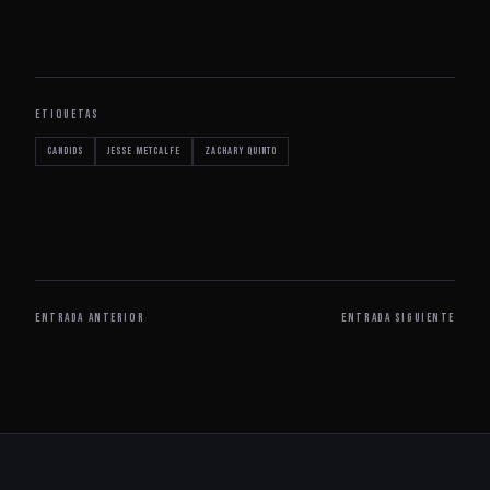
ETIQUETAS
Candids
Jesse Metcalfe
Zachary Quinto
ENTRADA ANTERIOR
ENTRADA SIGUIENTE