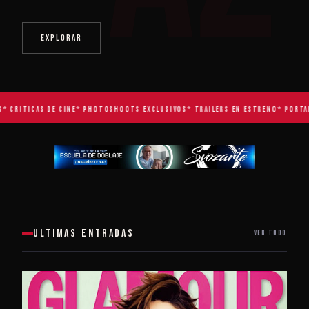
EXPLORAR
* CRITICAS DE CINE
* PHOTOSHOOTS EXCLUSIVOS
* TRAILERS EN ESTRENO
* PORTADA
ULTIMAS ENTRADAS
VER TODO