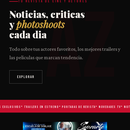
AZ
TU REVISTA DE CINE Y ACTORES
Noticias, criticas
y
photoshoots
cada dia
Todo sobre tus actores favoritos, los mejores trailers y
las peliculas que marcan tendencia.
EXPLORAR
EXCLUSIVOS
* TRAILERS EN ESTRENO
* PORTADAS DE REVISTA
* NOVEDADES TV
* NOTI