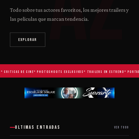
AZ
Todo sobre tus actores favoritos, los mejores trailers y
las peliculas que marcan tendencia.
EXPLORAR
 CRITICAS DE CINE
* PHOTOSHOOTS EXCLUSIVOS
* TRAILERS EN ESTRENO
* PORTADA
ULTIMAS ENTRADAS
VER TODO