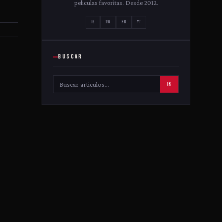
peliculas favoritas. Desde 2012.
IG
TW
FB
YT
BUSCAR
IR