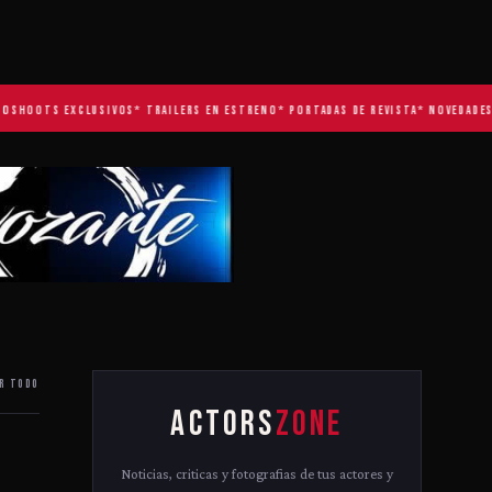
HOOTS EXCLUSIVOS
* TRAILERS EN ESTRENO
* PORTADAS DE REVISTA
* NOVEDADES TV
R TODO
ACTORS
ZONE
Noticias, criticas y fotografias de tus actores y