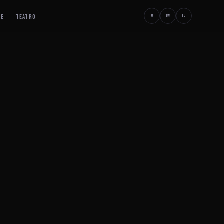
JE
TEATRO
IG
TW
FB