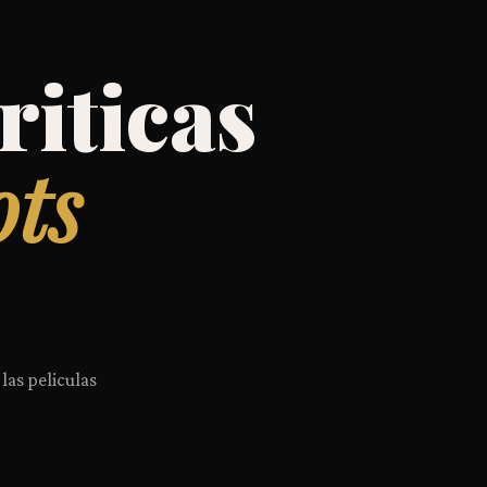
riticas
ots
 las peliculas