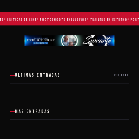
ES
* CRITICAS DE CINE
* PHOTOSHOOTS EXCLUSIVOS
* TRAILERS EN ESTRENO
* PORT
ULTIMAS ENTRADAS
VER TODO
MAS ENTRADAS