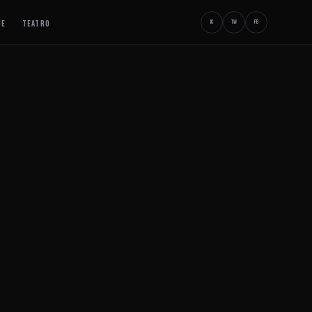
JE
TEATRO
IG
TW
FB