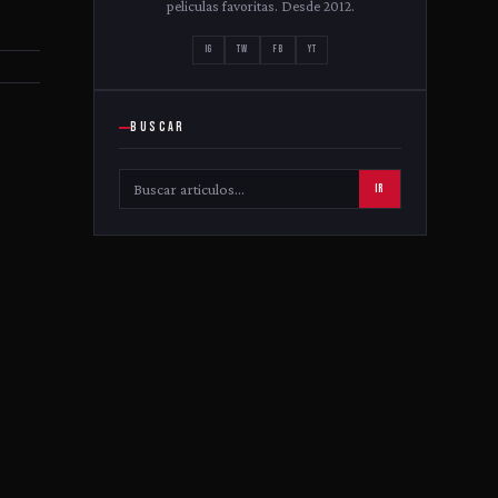
peliculas favoritas. Desde 2012.
IG
TW
FB
YT
BUSCAR
IR