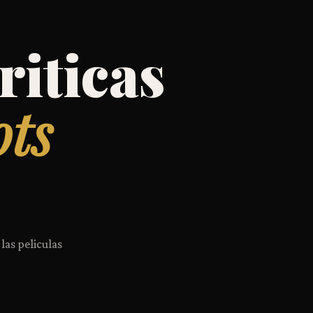
riticas
ots
 las peliculas