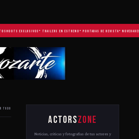
HOOTS EXCLUSIVOS
* TRAILERS EN ESTRENO
* PORTADAS DE REVISTA
* NOVEDADES T
R TODO
ACTORS
ZONE
Noticias, criticas y fotografias de tus actores y