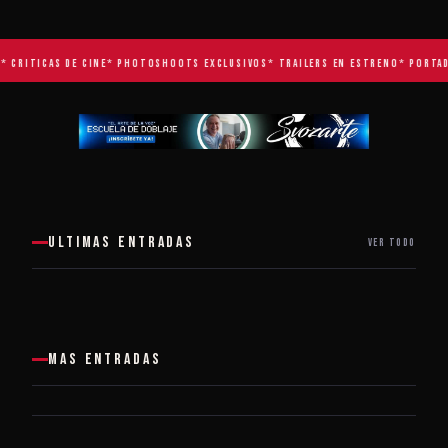
* CRITICAS DE CINE
* PHOTOSHOOTS EXCLUSIVOS
* TRAILERS EN ESTRENO
* PORTAD
ULTIMAS ENTRADAS
VER TODO
MAS ENTRADAS